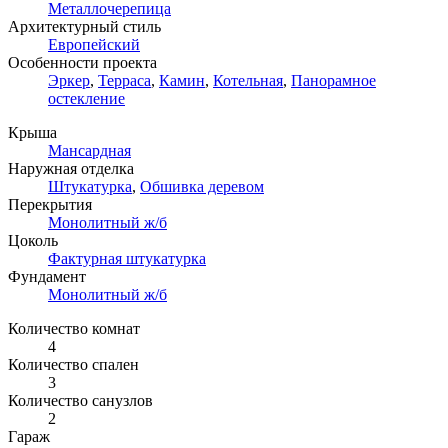
Металлочерепица
Архитектурный стиль
Европейский
Особенности проекта
Эркер
,
Терраса
,
Камин
,
Котельная
,
Панорамное
остекление
Крыша
Мансардная
Наружная отделка
Штукатурка
,
Обшивка деревом
Перекрытия
Монолитный ж/б
Цоколь
Фактурная штукатурка
Фундамент
Монолитный ж/б
Количество комнат
4
Количество спален
3
Количество санузлов
2
Гараж